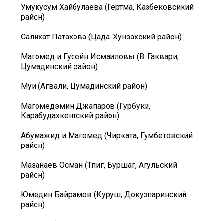
Умукусум Хайбулаева (Гертма, Казбековсикий
район)
Салихат Патахова (Цада, Хунзахский район)
Магомед и Гусейн Исмаиловы (В. Гаквари,
Цумадинский район)
Муи (Агвали, Цумадинский район)
Магомедэмин Джапаров (Гурбуки,
Карабудахкентский район)
Абумажид и Магомед (Чирката, Гумбетовский
район)
Мазанаев Осман (Тпиг, Буршаг, Агульский
район)
Юмедин Байрамов (Куруш, Докузпаринский
район)